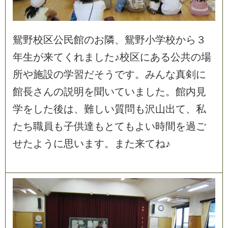
鴛
野
校
区
公
民
館
の
お
隣
、
鴛
野
小
学
校
か
ら
３
年
生
が
来
て
く
れ
ま
し
た
♪
校
区
に
あ
る
公
共
の
場
所
や
施
設
の
学
習
だ
そ
う
で
す
。
み
ん
な
真
剣
に
館
長
さ
ん
の
説
明
を
聞
い
て
い
ま
し
た
。
館
内
見
学
を
し
た
後
は
、
難
し
い
質
問
も
沢
山
出
て
、
私
た
ち
職
員
も
子
供
達
も
と
て
も
よ
い
時
間
を
過
ご
せ
た
よ
う
に
思
い
ま
す
。
ま
た
来
て
ね
♪