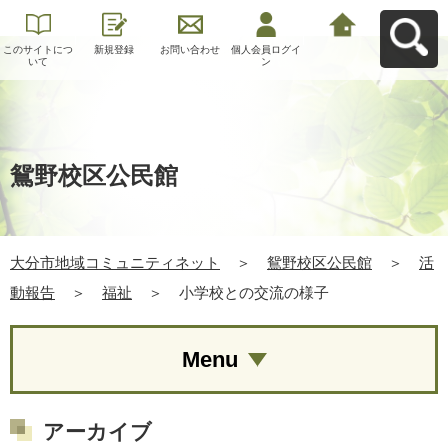
このサイトにつ
新規登録
お問い合わせ
個人会員ログイ
大分市地域コミ
いて
ン
ュニティネット
へ戻る
鴛野校区公民館
大分市地域コミュニティネット
＞
鴛野校区公民館
＞
活
動報告
＞
福祉
＞
小学校との交流の様子
Menu
アーカイブ