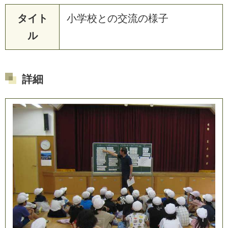
タイト
小
学
校
と
の
交
流
の
様
子
ル
詳細