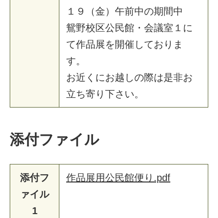
１
９
（
金
）
午
前
中
の
期
間
中
鴛
野
校
区
公
民
館
・
会
議
室
１
に
て
作
品
展
を
開
催
し
て
お
り
ま
す
。
お
近
く
に
お
越
し
の
際
は
是
非
お
立
ち
寄
り
下
さ
い
。
添付ファイル
添付フ
作品展用公民館便り.pdf
ァイル
1