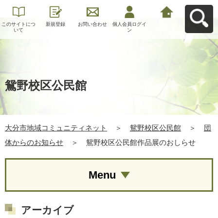
このサイトにつ
新規登録
お問い合わせ
個人会員ログイ
大分市地域コミ
いて
ン
ュニティネット
へ戻る
鴛野校区公民館
大分市地域コミュニティネット
＞
鴛野校区公民館
＞
団
体からのお知らせ
＞
鴛野校区公民館作品展のおしらせ
Menu
アーカイブ