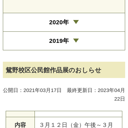
2020年
2019年
鴛野校区公民館作品展のおしらせ
公開日：2021年03月17日 最終更新日：2023年04月
22日
内容
３
月
１
２
日
（
金
）
午
後
～
３
月