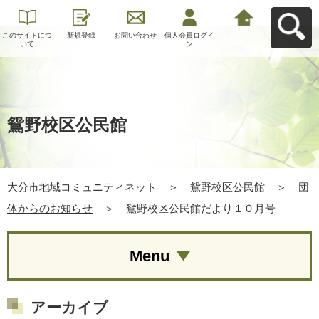
このサイトにつ
新規登録
お問い合わせ
個人会員ログイ
大分市地域コミ
いて
ン
ュニティネット
へ戻る
鴛野校区公民館
大分市地域コミュニティネット
＞
鴛野校区公民館
＞
団
体からのお知らせ
＞
鴛野校区公民館だより１０月号
Menu
アーカイブ