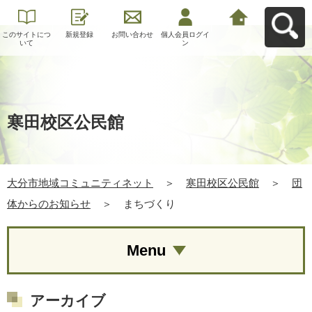
このサイトにつ
新規登録
お問い合わせ
個人会員ログイ
大分市地域コミ
いて
ン
ュニティネット
へ戻る
寒田校区公民館
大分市地域コミュニティネット
＞
寒田校区公民館
＞
団
体からのお知らせ
＞
まちづくり
Menu
アーカイブ