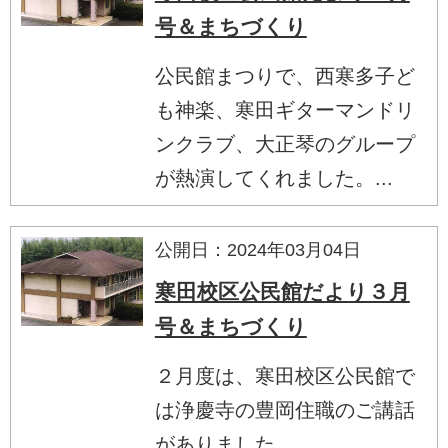
号＆まちづくり
公民館まつりで、西寒多子ど
も神楽、寒田ギターマンドリ
ンクラブ、大正琴のグループ
が熱演してくれました。...
公開日：2024年03月04日
寒田校区公民館だより３月
号＆まちづくり
２月度は、寒田校区公民館で
は浄慶寺の豊岡住職のご講話
がありました。