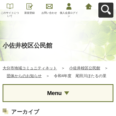
このサイトにつ
新規登録
お問い合わせ
個人会員ログイ
大分市地域コミ
いて
ン
ュニティネット
へ戻る
小佐井校区公民館
大分市地域コミュニティネット
＞
小佐井校区公民館
＞
団体からのお知らせ
＞
令和4年度 尾田川ほたるの里
Menu
アーカイブ