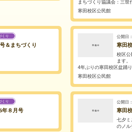
まちづくり協議会：三世代
寒田校区公民館
づくり
公開日：
月号＆まちづくり
寒田
校区公
ます。
4年ぶりの寒田校区盆踊り
寒田校区公民館
づくり
公開日：
5年８月号
寒田
七夕ミ
のノル