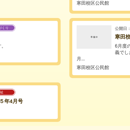
寒田校区公民館
づくり
公開日：
寒田
す。
6月度
義でし
月...
寒田校区公民館
祉
５年4月号