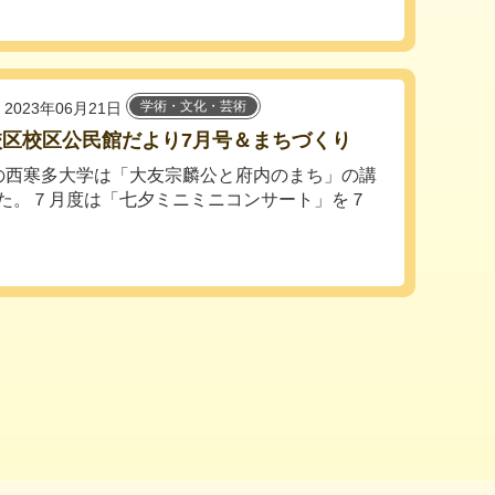
学術・文化・芸術
2023年06月21日
校区校区公民館だより7月号＆まちづくり
の西寒多大学は「大友宗麟公と府内のまち」の講
た。７月度は「七夕ミニミニコンサート」を７