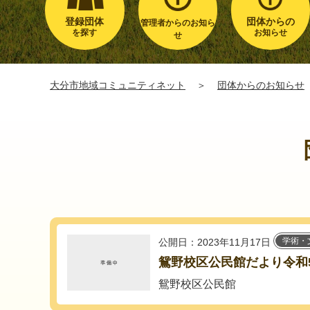
登録団体
団体からの
管理者からのお知ら
を探す
お知らせ
せ
大分市地域コミュニティネット
＞
団体からのお知らせ
学術・
公開日：2023年11月17日
鴛野校区公民館だより令和
鴛野校区公民館