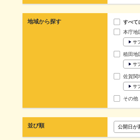
地域から探す
すべて
本庁地
サ
稙田地
サ
佐賀関
サ
その他
並び順