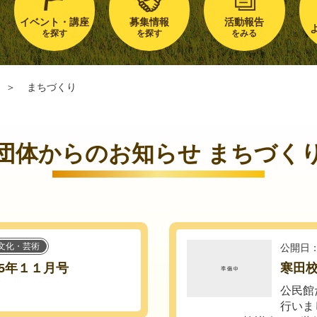
イベント・講座
募集情報
活動報告
を探す
を探す
をみる
＞
まちづくり
団体からのお知らせ まちづく
文化・芸術
公開日：
5年１１月号
寒田
公民館
行いま