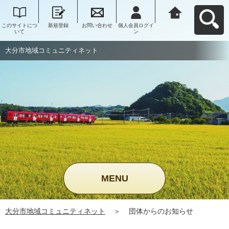
このサイトにつ
新規登録
お問い合わせ
個人会員ログイ
大分市地域コミ
いて
ン
ュニティネット
へ戻る
大分市地域コミュニティネット
MENU
大分市地域コミュニティネット
＞
団体からのお知らせ