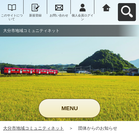
このサイトにつ
新規登録
お問い合わせ
個人会員ログイ
大分市地域コミ
いて
ン
ュニティネット
へ戻る
大分市地域コミュニティネット
MENU
大分市地域コミュニティネット
＞
団体からのお知らせ