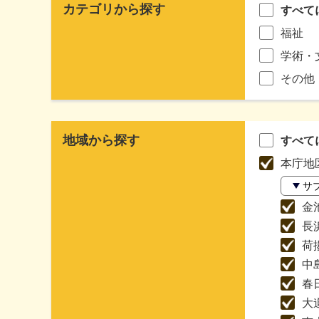
カテゴリから探す
すべて
福祉
学術・
その他
地域から探す
すべて
本庁地
サ
金
長
荷
中
春
大