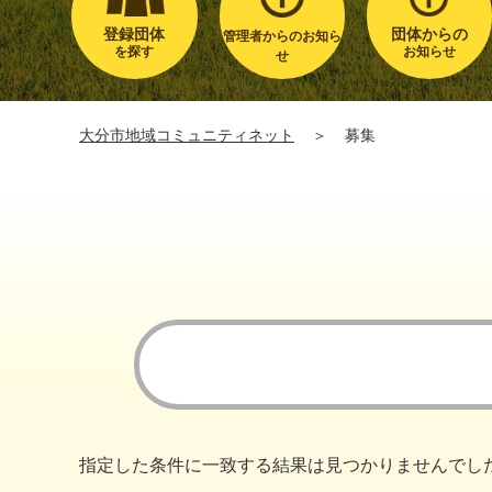
登録団体
団体からの
管理者からのお知ら
を探す
お知らせ
せ
大分市地域コミュニティネット
＞
募集
指定した条件に一致する結果は見つかりませんでし