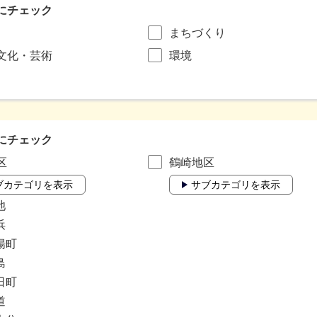
にチェック
まちづくり
文化・芸術
環境
にチェック
区
鶴崎地区
ブカテゴリを表示
サブカテゴリを表示
池
浜
揚町
島
日町
道