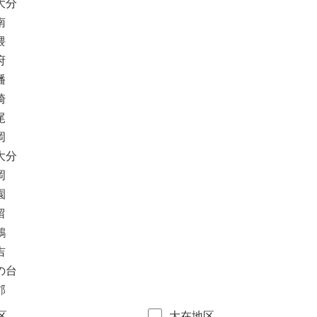
大分
南
隈
府
幡
崎
尾
岡
大分
岡
園
留
鶴
吉
の台
郡
区
大在地区