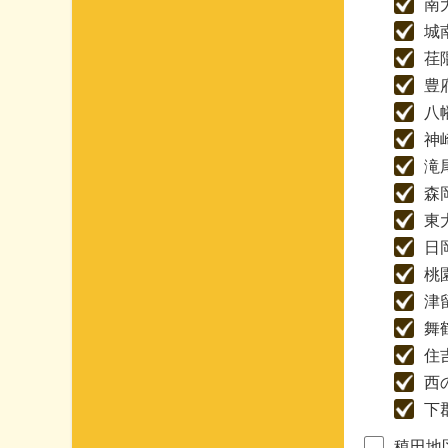
南
城
荏
豊
八
神
滝
森
東
日
桃
津
舞
住
西
下
稙田地