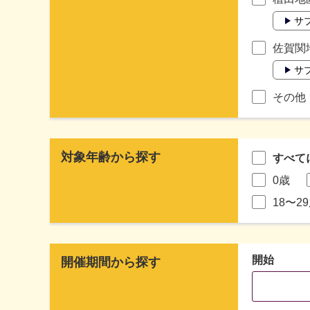
サ
佐賀関
サ
その他
対象年齢から探す
すべて
0歳
18〜2
開始
開催期間から探す