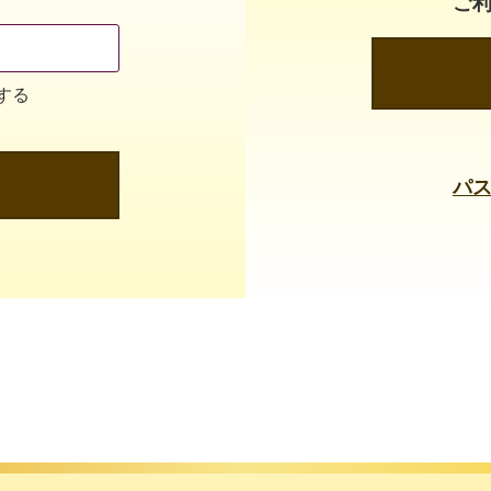
ご
する
パ