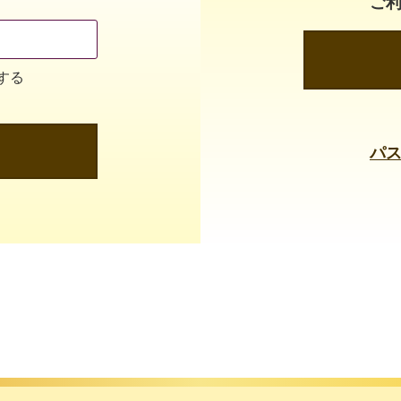
ご
する
パ