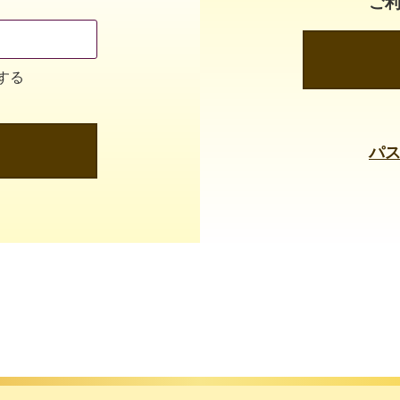
ご
する
パ