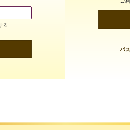
ご
する
パ