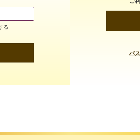
ご
する
パ