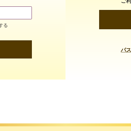
ご
する
パ