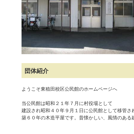
マイメディア検索
団体紹介
ようこそ東稙田校区公民館のホームページへ
当公民館は昭和２１年７月に村役場として
建設され昭和４０年９月１日に公民館として移管さ
築６０年の木造平屋です。昔懐かしい、風情のある