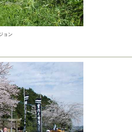
ジ
ョ
ン