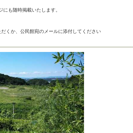
ジ
に
も
随
時
掲
載
い
た
し
ま
す
。
た
だ
く
か
、
公
民
館
宛
の
メ
ー
ル
に
添
付
し
て
く
だ
さ
い