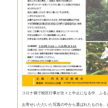
コ
ロ
ナ
禍
で
校
区
行
事
が
次
々
と
中
止
に
な
る
中
、
ふ
る
お
寄
せ
い
た
だ
い
た
写
真
の
中
か
ら
選
ば
れ
た
も
の
を
、