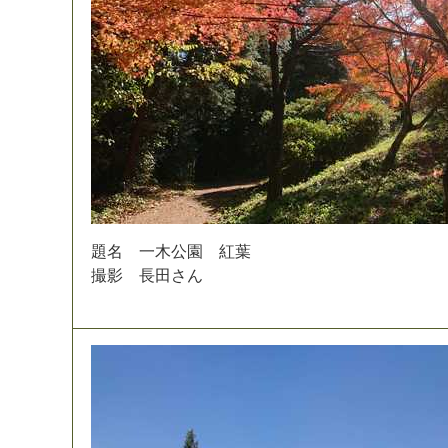
題
名
一
木
公
園
紅
葉
撮
影
長
田
さ
ん