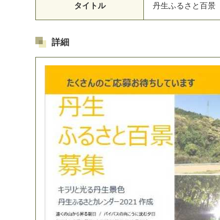
タイトル
丹
生
ふ
る
さ
と
百
景
詳細
マイメディア検索