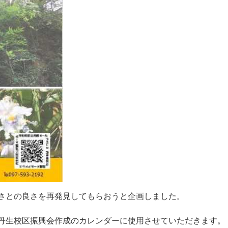
さ
と
の
良
さ
を
再
発
見
し
て
も
ら
お
う
と
企
画
し
ま
し
た
。
丹
生
校
区
振
興
会
作
成
の
カ
レ
ン
ダ
ー
に
使
用
さ
せ
て
い
た
だ
き
ま
す
。