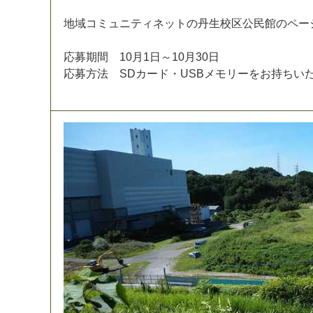
地
域
コ
ミ
ュ
ニ
テ
ィ
ネ
ッ
ト
の
丹
生
校
区
公
民
館
の
ペ
ー
応
募
期
間
1
0
月
1
日
～
1
0
月
3
0
日
応
募
方
法
S
D
カ
ー
ド
・
U
S
B
メ
モ
リ
ー
を
お
持
ち
い