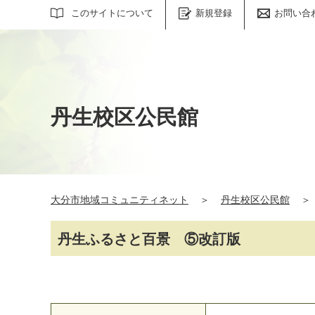
サイト内検索
このサイトについて
新規登録
お問い合
丹生校区公民館
大分市地域コミュニティネット
＞
丹生校区公民館
＞
丹生ふるさと百景 ⑤改訂版