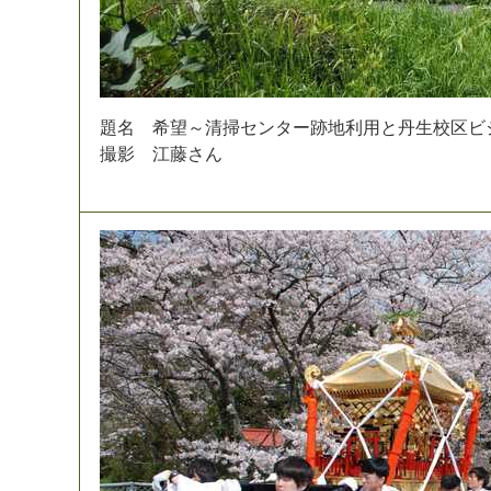
題
名
希
望
～
清
掃
セ
ン
タ
ー
跡
地
利
用
と
丹
生
校
区
ビ
撮
影
江
藤
さ
ん