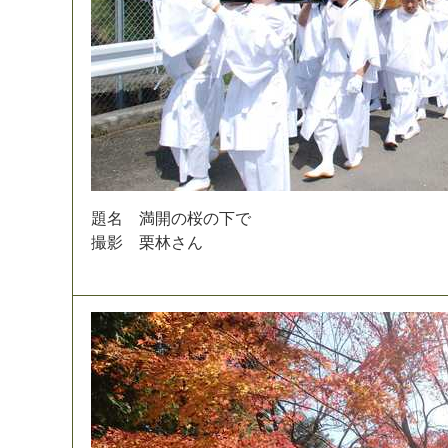
題
名
満
開
の
桜
の
下
で
撮
影
栗
林
さ
ん