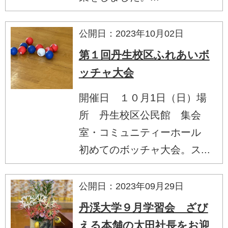
公開日：2023年10月02日
第１回丹生校区ふれあいボ
ッチャ大会
開催日 １０月1日（日）場
所 丹生校区公民館 集会
室・コミュニティーホール
初めてのボッチャ大会。ス...
公開日：2023年09月29日
丹渓大学９月学習会 ざび
える本舗の太田社長をお迎