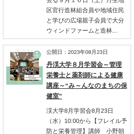
区官行造林組合員や地域住民
と学びの広場親子会員で大分
ウィンドファームと造林...
公開日：2023年08月23日
丹渓大学８月学習会～管理
栄養士と薬剤師による健康
講座～“み～んなのまちの保
健室”
渓大学8月学習会8月23日
（水）10:00から【フレイル予
防と栄養管理】講師 小野朝