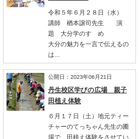
令和５年６月２８日（水）
講師 楢本譲司先生 演
題 大分学のすゝめ
大分の魅力を一言で伝えるの
は...
公開日：2023年06月21日
丹生校区学びの広場 親子
田植え体験
６月１７日（土）地元ティー
チャーのてっちゃん先生の圃
場で、田植え体験をさせてい