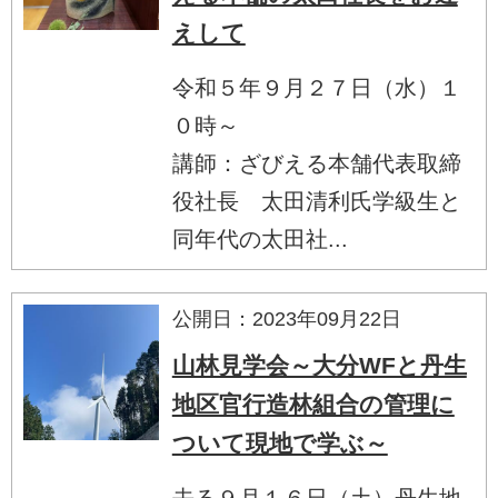
えして
令和５年９月２７日（水）１
０時～
講師：ざびえる本舗代表取締
役社長 太田清利氏学級生と
同年代の太田社...
公開日：2023年09月22日
山林見学会～大分WFと丹生
地区官行造林組合の管理に
ついて現地で学ぶ～
去る９月１６日（土）丹生地