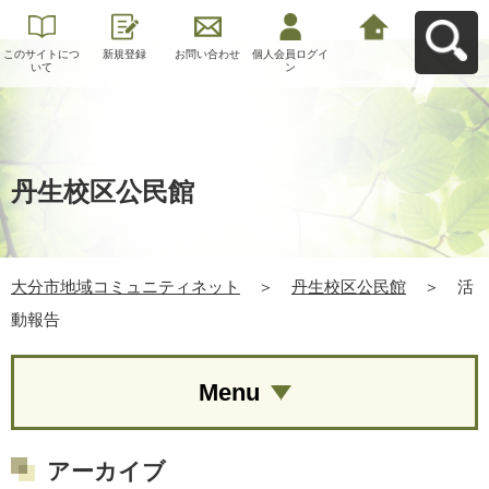
このサイトにつ
新規登録
お問い合わせ
個人会員ログイ
大分市地域コミ
いて
ン
ュニティネット
へ戻る
丹生校区公民館
大分市地域コミュニティネット
＞
丹生校区公民館
＞
活
動報告
Menu
アーカイブ