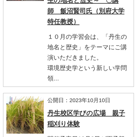
生の地名と歴史～ 〇講
師 飯沼賢司氏（別府大学
特任教授）
１０月の学習会は、「丹生の
地名と歴史」をテーマにご講
演いただきました。
環境歴史学という新しい学問
領...
公開日：2023年10月10日
丹生校区学びの広場 親子
稲刈り体験