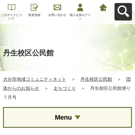
このサイトにつ
新規登録
お問い合わせ
個人会員ログイ
大分市地域コミ
いて
ン
ュニティネット
へ戻る
丹生校区公民館
大分市地域コミュニティネット
＞
丹生校区公民館
＞
団
体からのお知らせ
＞
まちづくり
＞
丹生校区公民館便り
７月号
Menu