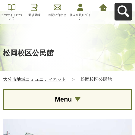
このサイトにつ
新規登録
お問い合わせ
個人会員ログイ
大分市地域コミ
いて
ン
ュニティネット
へ戻る
松岡校区公民館
大分市地域コミュニティネット
＞
松岡校区公民館
Menu