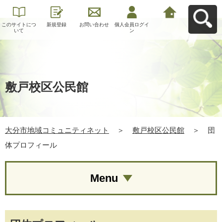
このサイトにつ
新規登録
お問い合わせ
個人会員ログイ
大分市地域コミ
いて
ン
ュニティネット
へ戻る
敷戸校区公民館
大分市地域コミュニティネット
＞
敷戸校区公民館
＞
団
体プロフィール
Menu