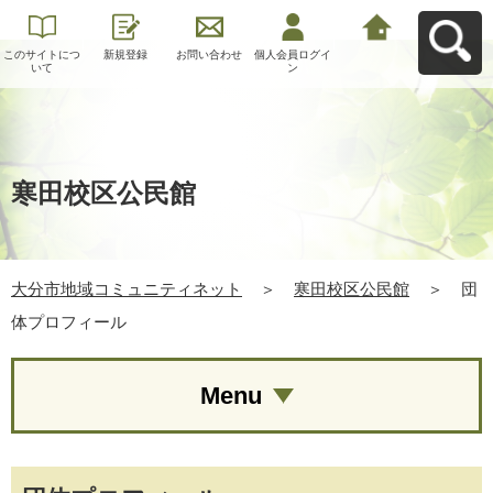
このサイトにつ
新規登録
お問い合わせ
個人会員ログイ
大分市地域コミ
いて
ン
ュニティネット
へ戻る
寒田校区公民館
大分市地域コミュニティネット
＞
寒田校区公民館
＞
団
体プロフィール
Menu