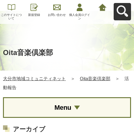
このサイトにつ
新規登録
お問い合わせ
個人会員ログイ
大分市地域コミ
いて
ン
ュニティネット
へ戻る
Oita音楽倶楽部
大分市地域コミュニティネット
＞
Oita音楽倶楽部
＞
活
動報告
Menu
アーカイブ