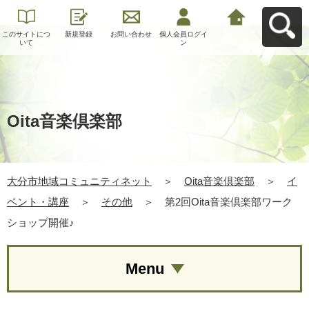
このサイトにつ
新規登録
お問い合わせ
個人会員ログイ
大分市地域コミ
いて
ン
ュニティネット
へ戻る
Oita音楽倶楽部
大分市地域コミュニティネット
＞
Oita音楽倶楽部
＞
イ
ベント・講座
＞
その他
＞
第2回Oita音楽倶楽部ワーク
ショップ開催♪
Menu