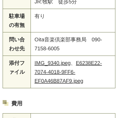
JR:牧駅 徒歩5分
駐車場
有り
の有無
問い合
Oita音楽倶楽部事務局 090-
わせ先
7158-6005
添付フ
IMG_9340.jpeg
、
E6238E22-
ァイル
7074-4018-9FF6-
EF0A46B87AF9.jpeg
費用