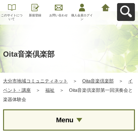
このサイトにつ
新規登録
お問い合わせ
個人会員ログイ
大分市地域コミ
いて
ン
ュニティネット
へ戻る
Oita音楽倶楽部
大分市地域コミュニティネット
＞
Oita音楽倶楽部
＞
イ
ベント・講座
＞
福祉
＞
Oita音楽倶楽部第一回演奏会と
楽器体験会
Menu