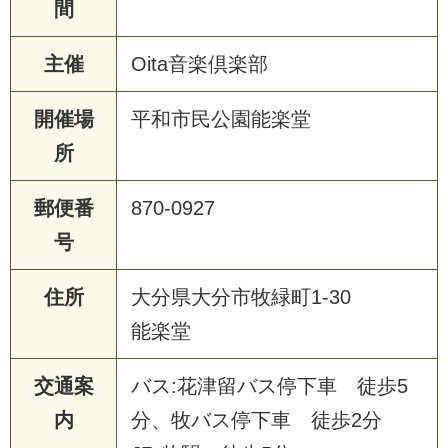
間
主催
Oita音楽倶楽部
開催場
平和市民公園能楽堂
所
郵便番
870-0927
号
住所
大分県大分市牧緑町1-30
能楽堂
交通案
バス:花津留バス停下車 徒歩5
内
分、牧バス停下車 徒歩2分