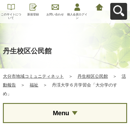
このサイトにつ
新規登録
お問い合わせ
個人会員ログイ
大分市地域コミ
いて
ン
ュニティネット
へ戻る
丹生校区公民館
大分市地域コミュニティネット
＞
丹生校区公民館
＞
活
動報告
＞
福祉
＞
丹渓大学６月学習会「大分学のすゝ
め」
Menu