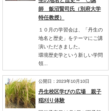
生の地名と歴史～ 〇講
師 飯沼賢司氏（別府大学
特任教授）
１０月の学習会は、「丹生の
地名と歴史」をテーマにご講
演いただきました。
環境歴史学という新しい学問
領...
公開日：2023年10月10日
丹生校区学びの広場 親子
稲刈り体験