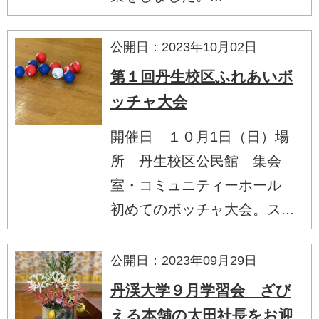
公開日：2023年10月02日
第１回丹生校区ふれあいボ
ッチャ大会
開催日 １０月1日（日）場
所 丹生校区公民館 集会
室・コミュニティーホール
初めてのボッチャ大会。ス...
公開日：2023年09月29日
丹渓大学９月学習会 ざび
える本舗の太田社長をお迎