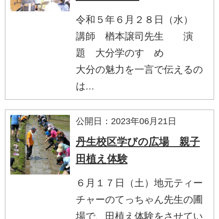
令和５年６月２８日（水）
講師 楢本譲司先生 演
題 大分学のすゝめ
大分の魅力を一言で伝えるの
は...
公開日：2023年06月21日
丹生校区学びの広場 親子
田植え体験
６月１７日（土）地元ティー
チャーのてっちゃん先生の圃
場で、田植え体験をさせてい