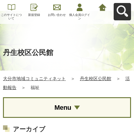
このサイトにつ
新規登録
お問い合わせ
個人会員ログイ
大分市地域コミ
いて
ン
ュニティネット
へ戻る
丹生校区公民館
大分市地域コミュニティネット
＞
丹生校区公民館
＞
活
動報告
＞
福祉
Menu
アーカイブ