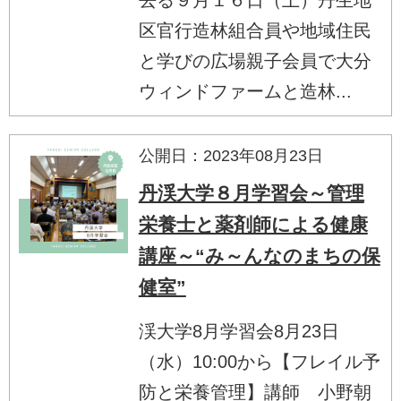
区官行造林組合員や地域住民
と学びの広場親子会員で大分
ウィンドファームと造林...
公開日：2023年08月23日
丹渓大学８月学習会～管理
栄養士と薬剤師による健康
講座～“み～んなのまちの保
健室”
渓大学8月学習会8月23日
（水）10:00から【フレイル予
防と栄養管理】講師 小野朝