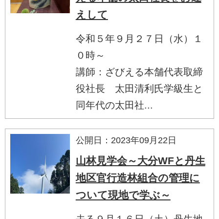
えして
令和５年９月２７日（水）１
０時～
講師：ざびえる本舗代表取締
役社長 太田清利氏学級生と
同年代の太田社...
公開日：2023年09月22日
山林見学会～大分WFと丹生
地区官行造林組合の管理に
ついて現地で学ぶ～
去る９月１６日（土）丹生地