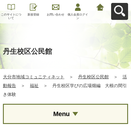
このサイトにつ
新規登録
お問い合わせ
個人会員ログイ
大分市地域コミ
いて
ン
ュニティネット
へ戻る
丹生校区公民館
大分市地域コミュニティネット
＞
丹生校区公民館
＞
活
動報告
＞
福祉
＞
丹生校区学びの広場畑編 大根の間引
き体験
Menu