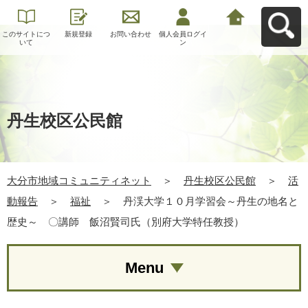
このサイトにつ
新規登録
お問い合わせ
個人会員ログイ
大分市地域コミ
いて
ン
ュニティネット
へ戻る
丹生校区公民館
大分市地域コミュニティネット
＞
丹生校区公民館
＞
活
動報告
＞
福祉
＞
丹渓大学１０月学習会～丹生の地名と
歴史～ 〇講師 飯沼賢司氏（別府大学特任教授）
Menu