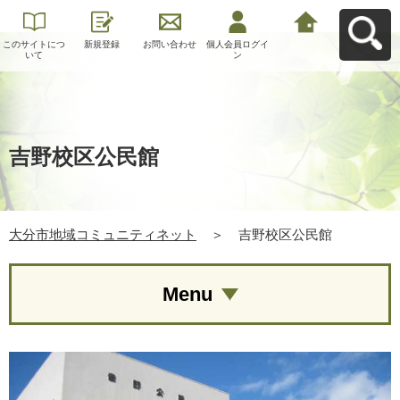
このサイトにつ
新規登録
お問い合わせ
個人会員ログイ
大分市地域コミ
いて
ン
ュニティネット
へ戻る
吉野校区公民館
大分市地域コミュニティネット
＞
吉野校区公民館
Menu