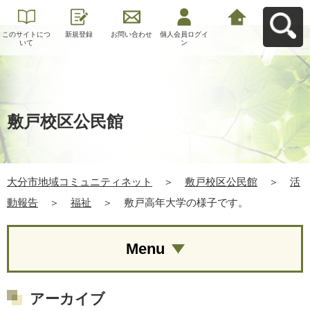
このサイトにつ
新規登録
お問い合わせ
個人会員ログイ
大分市地域コミ
いて
ン
ュニティネット
へ戻る
敷戸校区公民館
大分市地域コミュニティネット
＞
敷戸校区公民館
＞
活
動報告
＞
福祉
＞
敷戸高年大学の様子です。
Menu
アーカイブ