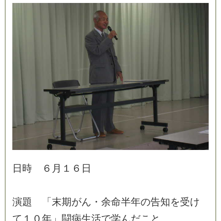
日
時
６
月
１
６
日
演
題
「
末
期
が
ん
・
余
命
半
年
の
告
知
を
受
け
て
１
０
年
」
闘
病
生
活
で
学
ん
だ
こ
と