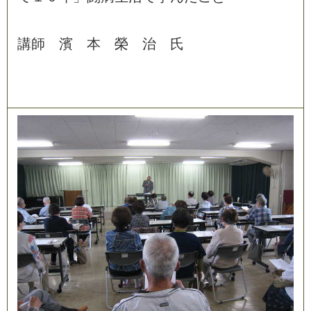
講
師
濱
本
榮
治
氏