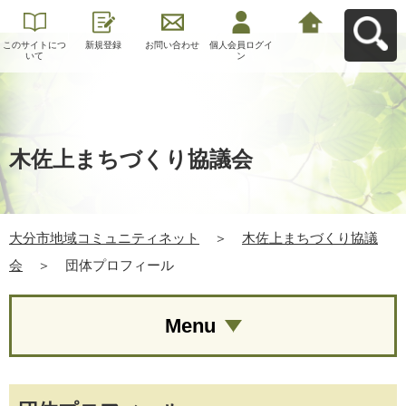
このサイトにつ
新規登録
お問い合わせ
個人会員ログイ
大分市地域コミ
いて
ン
ュニティネット
へ戻る
木佐上まちづくり協議会
大分市地域コミュニティネット
＞
木佐上まちづくり協議
会
＞
団体プロフィール
Menu