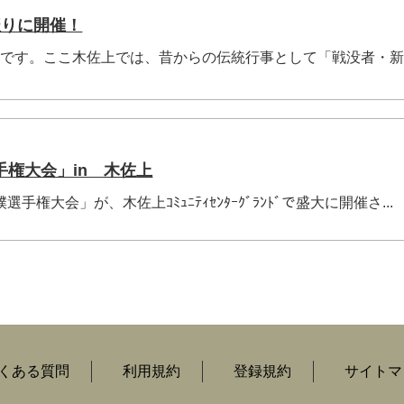
振りに開催！
盆です。ここ木佐上では、昔からの伝統行事として「戦没者・
権大会」in 木佐上
相撲選手権大会」が、木佐上ｺﾐｭﾆﾃｨｾﾝﾀｰｸﾞﾗﾝﾄﾞで盛大に開催さ...
くある質問
利用規約
登録規約
サイトマ