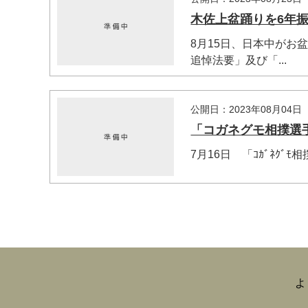
木佐上盆踊りを6年
8月15日、日本中がお
追悼法要」及び「...
公開日：2023年08月04日
「コガネグモ相撲選手
7月16日 「ｺｶﾞﾈｸﾞﾓ
よ