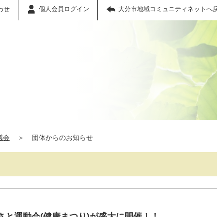
わせ
個人会員ログイン
大分市地域コミュニティネットへ
議会
＞
団体からのお知らせ
さと運動会(健康まつり)が盛大に開催！！