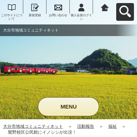
このサイトにつ
新規登録
お問い合わせ
個人会員ログイ
大分市地域コミ
いて
ン
ュニティネット
へ戻る
大分市地域コミュニティネット
MENU
大分市地域コミュニティネット
＞
活動報告
＞
福祉
＞
鴛野校区公民館にイノシシが出没！