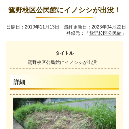
鴛野校区公民館にイノシシが出没！
公開日：2019年11月13日 最終更新日：2023年04月22日
登録元：「
鴛野校区公民館
」
タイトル
鴛
野
校
区
公
民
館
に
イ
ノ
シ
シ
が
出
没
！
詳細