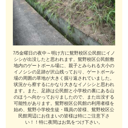
7
/
5
金
曜
日
の
夜
中
～
明
け
方
に
鴛
野
校
区
公
民
館
に
イ
ノ
シ
シ
が
出
没
し
た
と
思
わ
れ
ま
す
。
鴛
野
校
区
公
民
館
敷
地
内
の
ゲ
ー
ト
ボ
ー
ル
場
に
、
親
子
と
み
ら
れ
る
大
小
の
イ
ノ
シ
シ
の
足
跡
が
沢
山
残
っ
て
お
り
、
ゲ
ー
ト
ボ
ー
ル
場
の
周
囲
の
草
地
が
大
き
く
掘
り
返
さ
れ
て
い
ま
し
た
。
状
況
か
ら
察
す
る
に
か
な
り
大
き
な
イ
ノ
シ
シ
と
思
わ
れ
ま
す
。
ま
た
、
足
跡
は
公
民
館
と
小
学
校
の
裏
に
あ
る
山
の
ほ
う
へ
向
か
っ
て
お
り
ま
し
た
の
で
、
ま
た
出
没
す
る
可
能
性
が
あ
り
ま
す
。
鴛
野
校
区
公
民
館
の
利
用
者
様
を
始
め
、
鴛
野
小
学
校
生
徒
・
職
員
の
皆
様
、
鴛
野
校
区
公
民
館
周
辺
に
お
住
ま
い
の
皆
様
は
特
に
ご
注
意
下
さ
い
！
！
特
に
夜
間
は
お
気
を
つ
け
下
さ
い
。