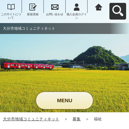
このサイトにつ
新規登録
お問い合わせ
個人会員ログイ
大分市地域コミ
いて
ン
ュニティネット
へ戻る
大分市地域コミュニティネット
MENU
大分市地域コミュニティネット
＞
募集
＞
福祉