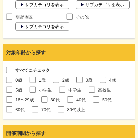
サブカテゴリを表示
サブカテゴリを表示
明野地区
その他
サブカテゴリを表示
対象年齢から探す
すべてにチェック
0歳
1歳
2歳
3歳
4歳
5歳
小学生
中学生
高校生
18〜29歳
30代
40代
50代
60代
70代
80代以上
開催期間から探す