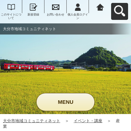
このサイトにつ
新規登録
お問い合わせ
個人会員ログイ
大分市地域コミ
いて
ン
ュニティネット
へ戻る
大分市地域コミュニティネット
MENU
大分市地域コミュニティネット
＞
イベント・講座
＞
産
業