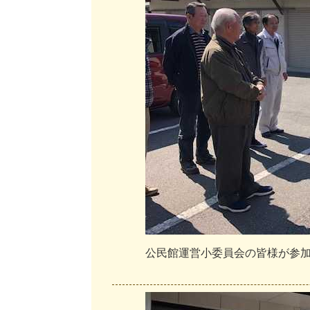
公
民
館
運
営
小
委
員
会
の
皆
様
が
参