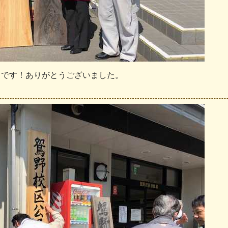
々
で
す
！
あ
り
が
と
う
ご
ざ
い
ま
し
た
。