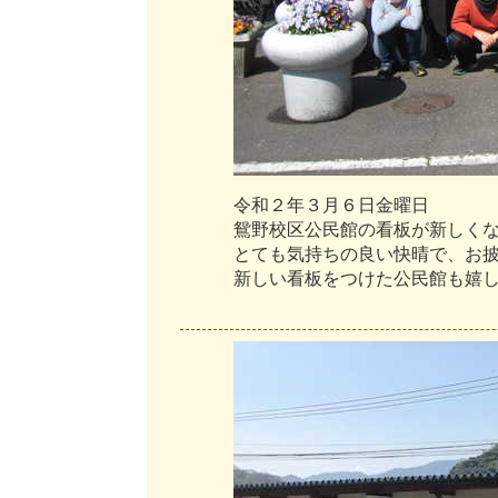
令
和
２
年
３
月
６
日
金
曜
日
鴛
野
校
区
公
民
館
の
看
板
が
新
し
く
と
て
も
気
持
ち
の
良
い
快
晴
で
、
お
新
し
い
看
板
を
つ
け
た
公
民
館
も
嬉