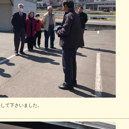
加
し
て
下
さ
い
ま
し
た
。