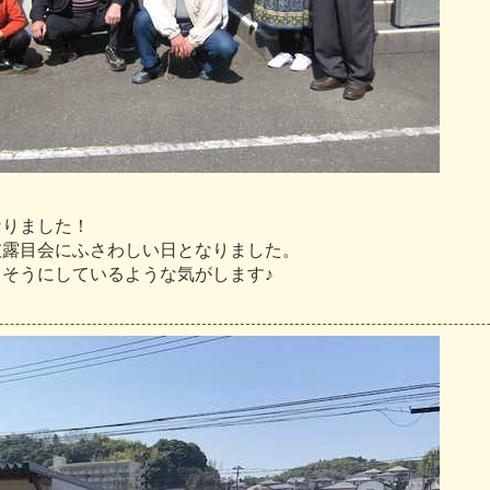
な
り
ま
し
た
！
披
露
目
会
に
ふ
さ
わ
し
い
日
と
な
り
ま
し
た
。
し
そ
う
に
し
て
い
る
よ
う
な
気
が
し
ま
す
♪