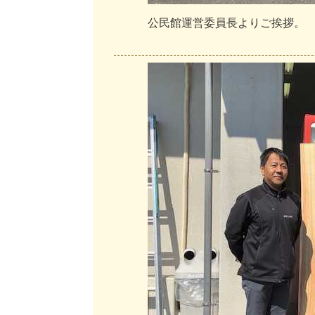
公
民
館
運
営
委
員
長
よ
り
ご
挨
拶
。