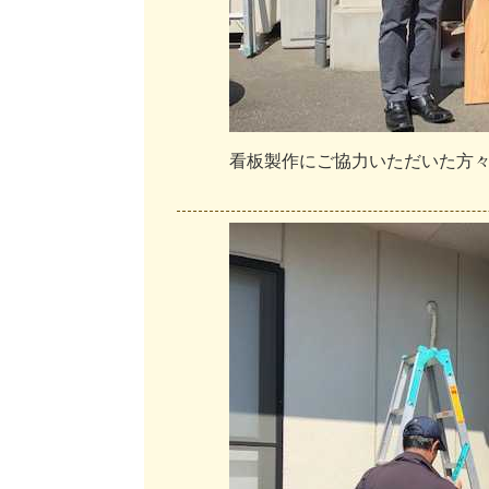
看
板
製
作
に
ご
協
力
い
た
だ
い
た
方