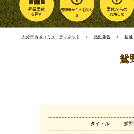
登録団体
団体からの
管理者からのお知ら
を探す
お知らせ
せ
大分市地域コミュニティネット
＞
活動報告
＞
福祉
鴛
タイトル
鴛
野