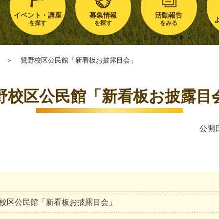
イベント・講座
募集情報
活動報告
を探す
を探す
をみる
＞
鴛野校区公民館「新看板お披露目会」
野校区公民館「新看板お披露目
公開日
校
区
公
民
館
「
新
看
板
お
披
露
目
会
」