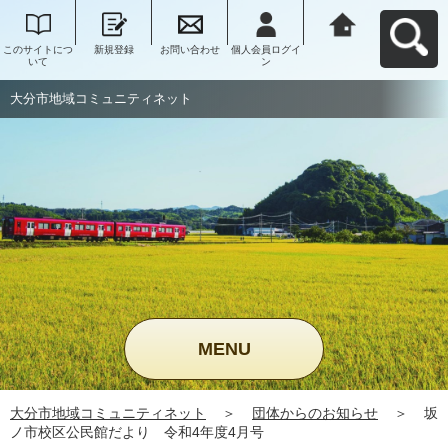
このサイトにつ
新規登録
お問い合わせ
個人会員ログイ
大分市地域コミ
いて
ン
ュニティネット
へ戻る
大分市地域コミュニティネット
MENU
大分市地域コミュニティネット
＞
団体からのお知らせ
＞
坂
ノ市校区公民館だより 令和4年度4月号