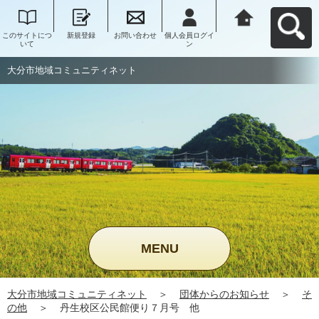
このサイトにつ
新規登録
お問い合わせ
個人会員ログイ
大分市地域コミ
いて
ン
ュニティネット
へ戻る
大分市地域コミュニティネット
MENU
大分市地域コミュニティネット
＞
団体からのお知らせ
＞
そ
の他
＞
丹生校区公民館便り７月号 他