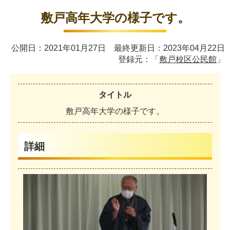
敷戸高年大学の様子です。
公開日：2021年01月27日 最終更新日：2023年04月22日
登録元：「
敷戸校区公民館
」
タイトル
敷
戸
高
年
大
学
の
様
子
で
す
。
詳細