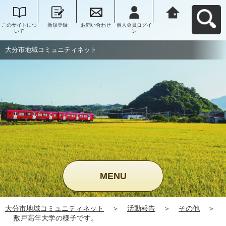
このサイトにつ
新規登録
お問い合わせ
個人会員ログイ
大分市地域コミ
いて
ン
ュニティネット
へ戻る
大分市地域コミュニティネット
MENU
大分市地域コミュニティネット
＞
活動報告
＞
その他
＞
敷戸高年大学の様子です。