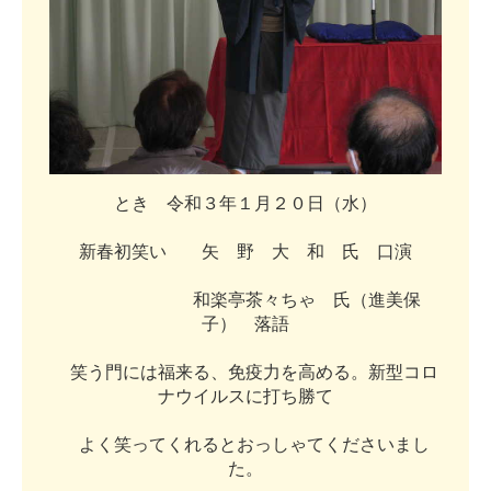
と
き
令
和
３
年
１
月
２
０
日
（
水
）
新
春
初
笑
い
矢
野
大
和
氏
口
演
和
楽
亭
茶
々
ち
ゃ
氏
（
進
美
保
子
）
落
語
笑
う
門
に
は
福
来
る
、
免
疫
力
を
高
め
る
。
新
型
コ
ロ
ナ
ウ
イ
ル
ス
に
打
ち
勝
て
よ
く
笑
っ
て
く
れ
る
と
お
っ
し
ゃ
て
く
だ
さ
い
ま
し
た
。