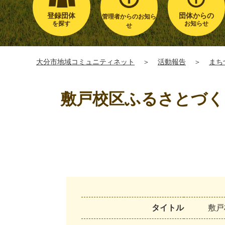
登録団体
団体からの
管理者からのお知ら
を探す
お知らせ
せ
大分市地域コミュニティネット
＞
活動報告
＞
まち
敷戸校区ふるさとづく
タイトル
敷
戸