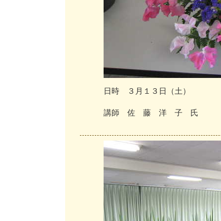
日
時
３
月
１
３
日
（
土
）
講
師
佐
藤
洋
子
氏