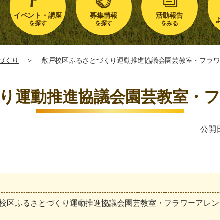
イベント・講座
募集情報
活動報告
を探す
を探す
をみる
づくり
＞
敷戸校区ふるさとづくり運動推進協議会園芸教室・フラワ
り運動推進協議会園芸教室・
公開日
校
区
ふ
る
さ
と
づ
く
り
運
動
推
進
協
議
会
園
芸
教
室
・
フ
ラ
ワ
ー
ア
レ
ン