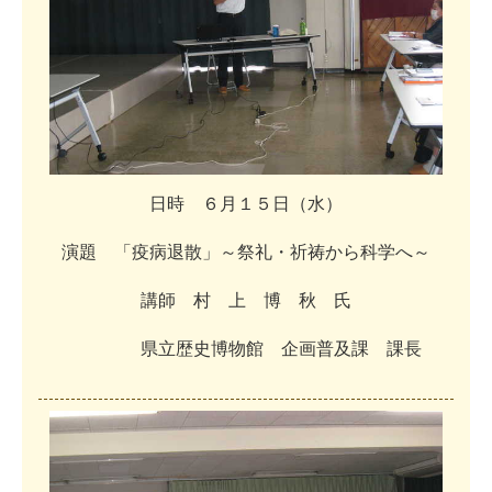
日
時
６
月
１
５
日
（
水
）
演
題
「
疫
病
退
散
」
～
祭
礼
・
祈
祷
か
ら
科
学
へ
～
講
師
村
上
博
秋
氏
県
立
歴
史
博
物
館
企
画
普
及
課
課
長