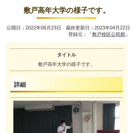
敷戸高年大学の様子です。
公開日：2022年06月23日 最終更新日：2023年04月22日
登録元：「
敷戸校区公民館
」
タイトル
敷
戸
高
年
大
学
の
様
子
で
す
。
詳細