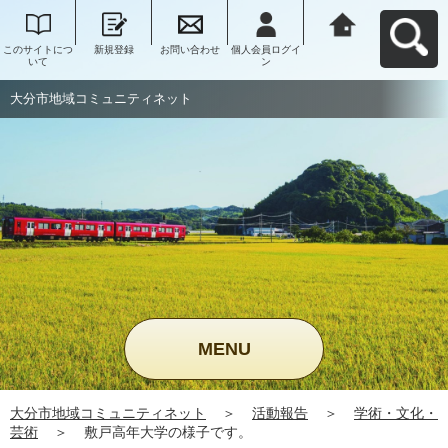
このサイトにつ
新規登録
お問い合わせ
個人会員ログイ
大分市地域コミ
いて
ン
ュニティネット
へ戻る
大分市地域コミュニティネット
MENU
大分市地域コミュニティネット
＞
活動報告
＞
学術・文化・
芸術
＞
敷戸高年大学の様子です。