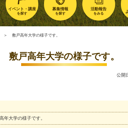
イベント・講座
募集情報
活動報告
を探す
を探す
をみる
＞
敷戸高年大学の様子です。
敷戸高年大学の様子です。
公開日
高
年
大
学
の
様
子
で
す
。