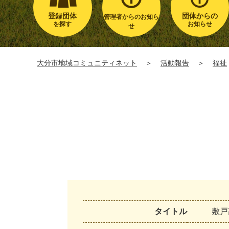
登録団体
団体からの
管理者からのお知ら
を探す
お知らせ
せ
大分市地域コミュニティネット
＞
活動報告
＞
福祉
タイトル
敷
戸