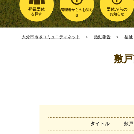
登録団体
団体からの
管理者からのお知ら
を探す
お知らせ
せ
大分市地域コミュニティネット
＞
活動報告
＞
福祉
敷戸
タイトル
敷
戸