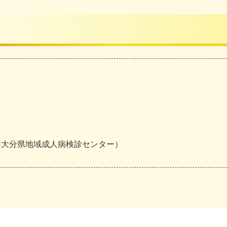
旧
大
分
県
地
域
成
人
病
検
診
セ
ン
タ
ー
）