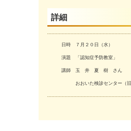
詳細
日
時
７
月
２
０
日
（
水
）
演
題
「
認
知
症
予
防
教
室
」
講
師
玉
井
夏
樹
さ
ん
お
お
い
た
検
診
セ
ン
タ
ー
（