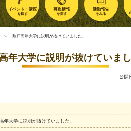
イベント・講座
募集情報
活動報告
を探す
を探す
をみる
＞
敷戸高年大学に説明が抜けていました。
高年大学に説明が抜けていま
公開日
高
年
大
学
に
説
明
が
抜
け
て
い
ま
し
た
。