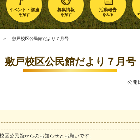
イベント・講座
募集情報
活動報告
を探す
を探す
をみる
＞
敷戸校区公民館だより７月号
敷戸校区公民館だより７月号
公開日
校
区
公
民
館
か
ら
の
お
知
ら
せ
と
お
願
い
で
す
。