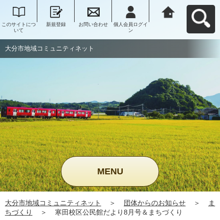
このサイトにつ
新規登録
お問い合わせ
個人会員ログイ
大分市地域コミ
いて
ン
ュニティネット
へ戻る
大分市地域コミュニティネット
MENU
大分市地域コミュニティネット
＞
団体からのお知らせ
＞
ま
ちづくり
＞
寒田校区公民館だより8月号＆まちづくり