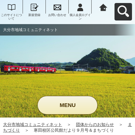
このサイトにつ
新規登録
お問い合わせ
個人会員ログイ
大分市地域コミ
いて
ン
ュニティネット
へ戻る
大分市地域コミュニティネット
MENU
大分市地域コミュニティネット
＞
団体からのお知らせ
＞
ま
ちづくり
＞
寒田校区公民館だより９月号＆まちづくり