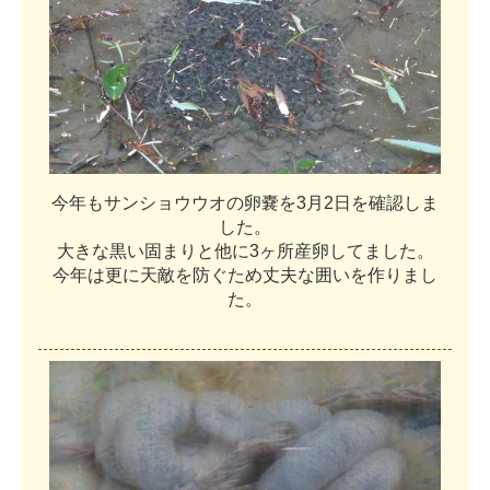
今
年
も
サ
ン
シ
ョ
ウ
ウ
オ
の
卵
嚢
を
3
月
2
日
を
確
認
し
ま
し
た
。
大
き
な
黒
い
固
ま
り
と
他
に
3
ヶ
所
産
卵
し
て
ま
し
た
。
今
年
は
更
に
天
敵
を
防
ぐ
た
め
丈
夫
な
囲
い
を
作
り
ま
し
た
。