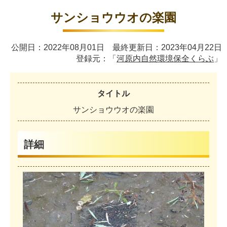
サンショウウオの楽園
公開日：2022年08月01日 最終更新日：2023年04月22日
登録元：「
河原内自然環境保全くらぶ
」
タイトル
サ
ン
シ
ョ
ウ
ウ
オ
の
楽
園
詳細