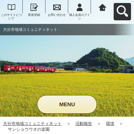
このサイトにつ
新規登録
お問い合わせ
個人会員ログイ
大分市地域コミ
いて
ン
ュニティネット
へ戻る
大分市地域コミュニティネット
MENU
大分市地域コミュニティネット
＞
活動報告
＞
環境
＞
サンショウウオの楽園