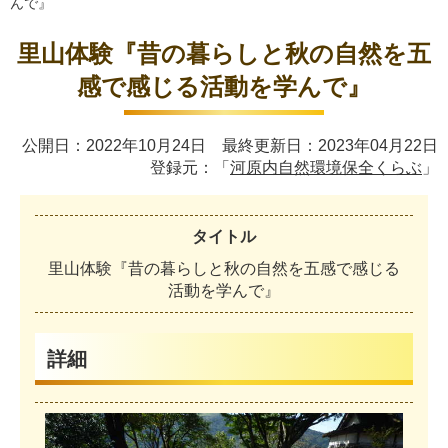
んで』
里山体験『昔の暮らしと秋の自然を五
感で感じる活動を学んで』
公開日：2022年10月24日 最終更新日：2023年04月22日
登録元：「
河原内自然環境保全くらぶ
」
タイトル
里
山
体
験
『
昔
の
暮
ら
し
と
秋
の
自
然
を
五
感
で
感
じ
る
活
動
を
学
ん
で
』
詳細