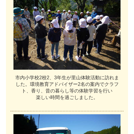
市
内
小
学
校
2
校
2
、
3
年
生
が
里
山
体
験
活
動
に
訪
れ
ま
し
た
。
環
境
教
育
ア
ド
バ
イ
ザ
ー
2
名
の
案
内
で
ク
ラ
フ
ト
、
香
り
、
昔
の
暮
ら
し
等
の
体
験
学
習
を
行
い
楽
し
い
時
間
を
過
ご
し
ま
し
た
。