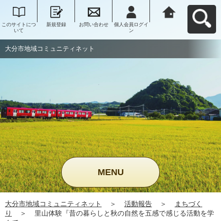
このサイトにつ
新規登録
お問い合わせ
個人会員ログイ
大分市地域コミ
いて
ン
ュニティネット
へ戻る
大分市地域コミュニティネット
MENU
大分市地域コミュニティネット
＞
活動報告
＞
まちづく
り
＞
里山体験『昔の暮らしと秋の自然を五感で感じる活動を学