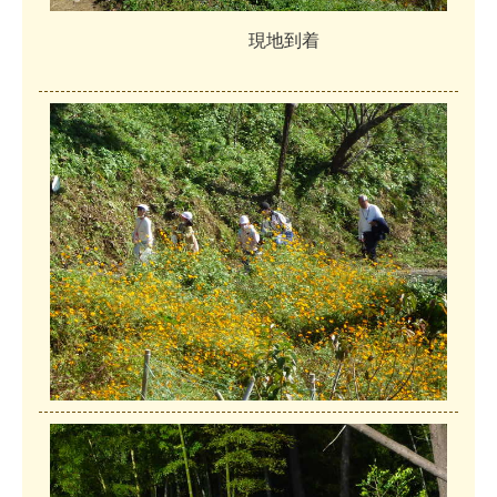
現
地
到
着