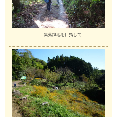
集
落
跡
地
を
目
指
し
て