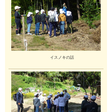
イ
ス
ノ
キ
の
話