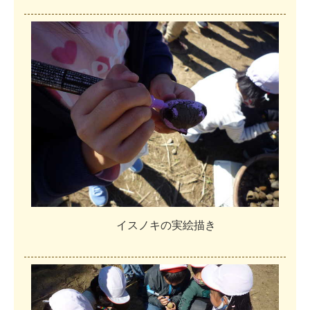
イ
ス
ノ
キ
の
実
絵
描
き