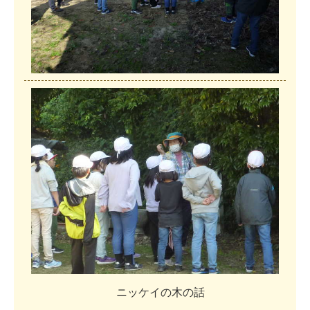
ニ
ッ
ケ
イ
の
木
の
話