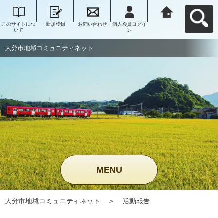
このサイトにつ
新規登録
お問い合わせ
個人会員ログイ
大分市地域コミ
いて
ン
ュニティネット
へ戻る
大分市地域コミュニティネット
MENU
大分市地域コミュニティネット
＞
活動報告